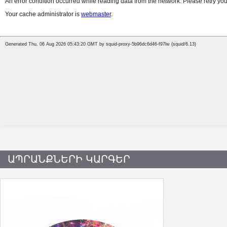
ԱՊՐԱՆՔՆԵՐԻ ԿԱՐԳԵՐ