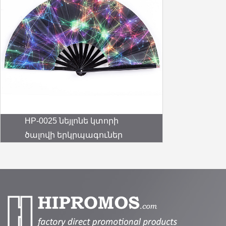
HP-0025 նեյլոնե կտորի
ծալովի երկրպագուներ