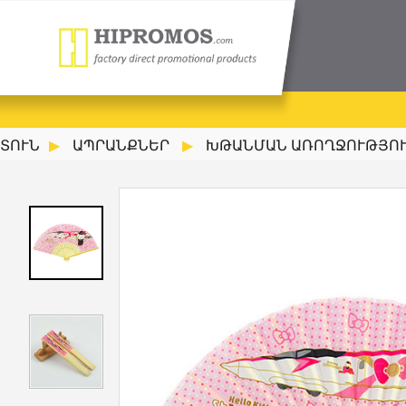
ՏՈՒՆ
ԱՊՐԱՆՔՆԵՐ
ԽԹԱՆՄԱՆ ԱՌՈՂՋՈՒԹՅՈՒՆ