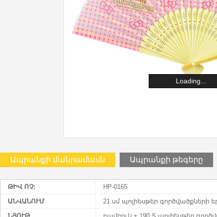
Loading...
Ապրանքի մանրամասն
Ապրանքի թեգերը
ԹԻՎ ՈՉ:
HP-0165
ԱՆՎԱՆՈՒՄ
21 սմ պոլիեսթեր գործվածքների 
ՆՅՈՒԹ
բամբուկ + 190 Տ պոլիեսթեր գործ