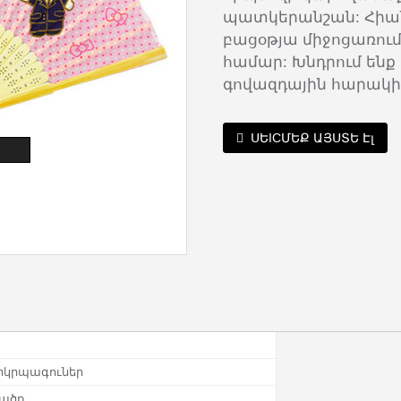
պատկերանշան: Հիան
բացօթյա միջոցառումն
համար: Խնդրում ենք
գովազդային հարակի
ՍԵICՄԵՔ ԱՅՍՏԵ Էլ
երկրպագուներ
վածք