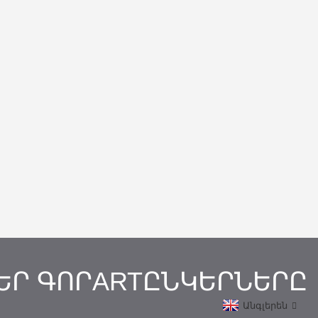
ԵՐ ԳՈՐARTԸՆԿԵՐՆԵՐԸ
Անգլերեն