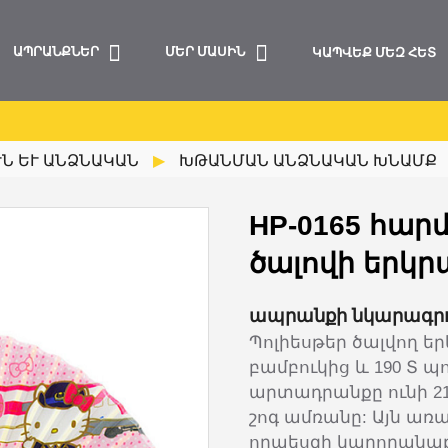
ԱՊՐԱՆՔՆԵՐ
ՄԵՐ ՄԱՍԻՆ
ԿԱՊՎԵՔ ՄԵԶ ՀԵՏ
 ԵՒ ԱՆՁՆԱԿԱՆ
ԽԹԱՆՄԱՆ ԱՆՁՆԱԿԱՆ ԽՆԱՄՔ
HP-0165 հար
ծալովի երկր
ապրանքի նկարագրո
Պոլիեսթեր ծալվող 
բամբուկից և 190 Տ պ
արտադրանքը ունի 21
շոգ ամռանը: Այն ա
որպեսզի կարողանա