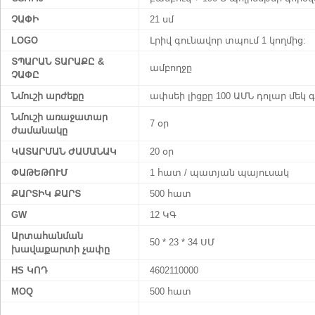
ՉԱՓԻ
21 սմ
LOGO
Լրիվ գունավոր տպում 1 կողմից:
ՏՊԱՐԱՆ ՏԱՐԱՔԸ &
ամբողջը
ՉԱՓԸ
Նմուշի արժեքը
ափսեի լիցքը 100 ԱՄՆ դոլար մեկ 
Նմուշի առաջատար
7 օր
ժամանակը
ԿԱՏԱՐՄԱՆ ԺԱՄԱՆԱԿ
20 օր
ՓԱԹԵԹՈՒՄ
1 հատ / պատյան պայուսակ
ՔԱՐՏԻԿ ՔԱՐՏ
500 հատ
GW
12 ԿԳ
Արտահանման
50 * 23 * 34 ՍՄ
խավաքարտի չափը
HS ԿՈԴ
4602110000
MOQ
500 հատ