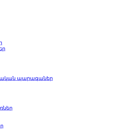
ր
եր
րդական պարագաներ
ռներ
եր