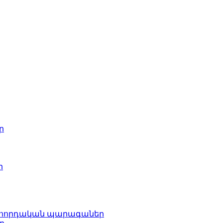
ր
ր
րհորդական պարագաներ