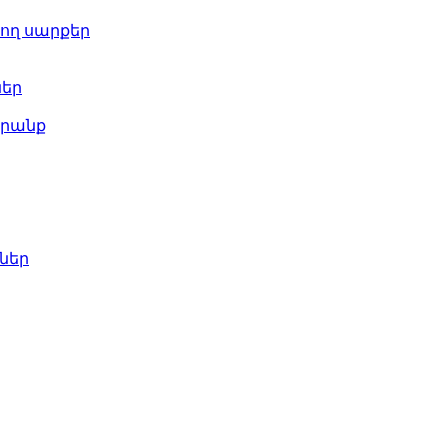
ող սարքեր
ներ
րանք
ներ