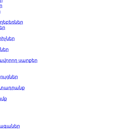
ր
ր
ր
ղեբեռներ
եր
րիչներ
ներ
ավորող սարքեր
ույցներ
րտադրանք
ամք
րագաներ