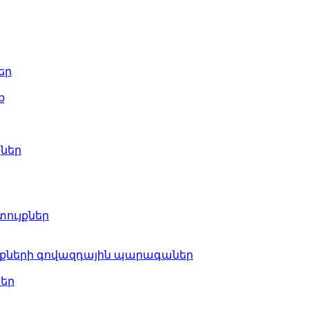
եր
ք
ցներ
ույքներ
յքների գովազդային պարագաներ
եր